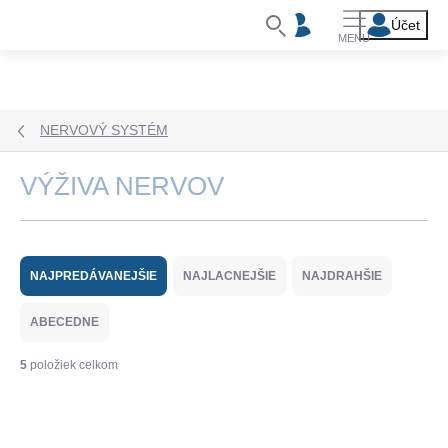
Prejsť
na
obsah
NERVOVÝ SYSTÉM
VÝŽIVA NERVOV
R
a
NAJPREDÁVANEJŠIE
NAJLACNEJŠIE
NAJDRAHŠIE
d
e
ABECEDNE
n
i
5
položiek celkom
e
V
p
ý
r
p