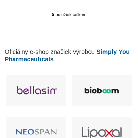
5
položiek celkom
O
v
l
á
d
a
Oficiálny e-shop značiek výrobcu
Simply You
c
i
Pharmaceuticals
e
p
r
v
k
y
v
ý
p
i
s
u