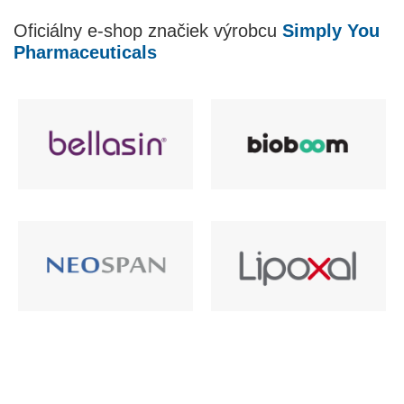
a
Oficiálny e-shop značiek výrobcu
Simply You
c
i
Pharmaceuticals
e
p
r
v
k
y
v
ý
p
i
s
u