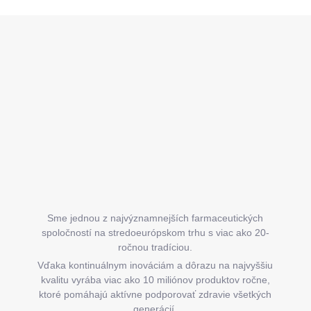
Z
á
p
ä
t
i
e
Sme jednou z najvýznamnejších farmaceutických
spoločností na stredoeurópskom trhu s viac ako 20-
ročnou tradíciou.
Vďaka kontinuálnym inováciám a dôrazu na najvyššiu
kvalitu vyrába viac ako 10 miliónov produktov ročne,
ktoré pomáhajú aktívne podporovať zdravie všetkých
generácií.