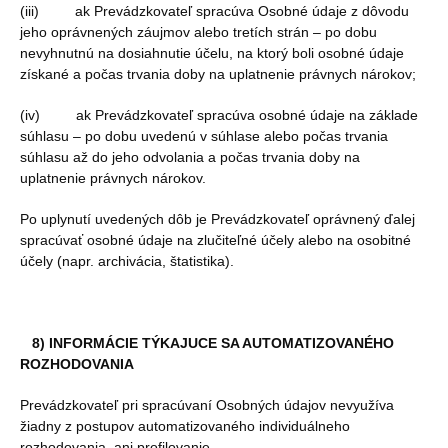
(iii) ak Prevádzkovateľ spracúva Osobné údaje z dôvodu
jeho oprávnených záujmov alebo tretích strán – po dobu
nevyhnutnú na dosiahnutie účelu, na ktorý boli osobné údaje
získané a počas trvania doby na uplatnenie právnych nárokov;
(iv) ak Prevádzkovateľ spracúva osobné údaje na základe
súhlasu – po dobu uvedenú v súhlase alebo počas trvania
súhlasu až do jeho odvolania a počas trvania doby na
uplatnenie právnych nárokov.
Po uplynutí uvedených dôb je Prevádzkovateľ oprávnený ďalej
spracúvať osobné údaje na zlučiteľné účely alebo na osobitné
účely (napr. archivácia, štatistika).
8) INFORMÁCIE TÝKAJUCE SA AUTOMATIZOVANÉHO
ROZHODOVANIA
Prevádzkovateľ pri spracúvaní Osobných údajov nevyužíva
žiadny z postupov automatizovaného individuálneho
rozhodovania, ani profilovanie.