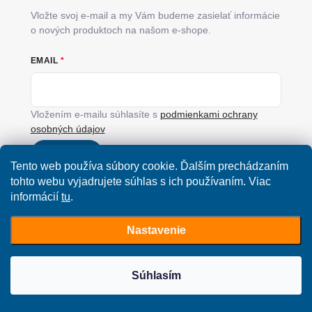
Vložte svoj e-mail a my Vám budeme zasielať informácie
o nových produktoch na našom e-shope.
EMAIL
Vložením e-mailu súhlasíte s
podmienkami ochrany
osobných údajov
Prihlásiť sa
Tento web používa súbory cookie. Ďalším prechádzaním
tohto webu vyjadrujete súhlas s ich používaním. Viac
informácií
tu
.
Nastavenie
Copyright 2026
SimplyYou.sk
. Všetky práva vyhradené.
Upraviť nastavenie
cookies
Súhlasím
Vytvoril Shoptet