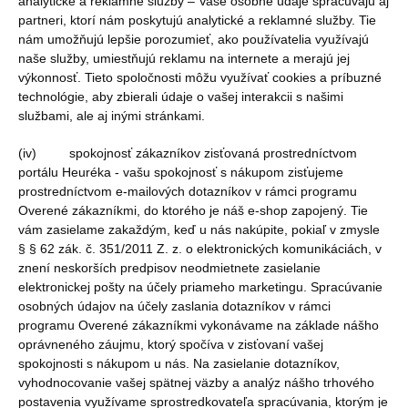
analytické a reklamné služby – Vaše osobné údaje spracúvajú aj
partneri, ktorí nám poskytujú analytické a reklamné služby. Tie
nám umožňujú lepšie porozumieť, ako používatelia využívajú
naše služby, umiestňujú reklamu na internete a merajú jej
výkonnosť. Tieto spoločnosti môžu využívať cookies a príbuzné
technológie, aby zbierali údaje o vašej interakcii s našimi
službami, ale aj inými stránkami.
(iv) spokojnosť zákazníkov zisťovaná prostredníctvom
portálu Heuréka - vašu spokojnosť s nákupom zisťujeme
prostredníctvom e-mailových dotazníkov v rámci programu
Overené zákazníkmi, do ktorého je náš e-shop zapojený. Tie
vám zasielame zakaždým, keď u nás nakúpite, pokiaľ v zmysle
§ § 62 zák. č. 351/2011 Z. z. o elektronických komunikáciách, v
znení neskorších predpisov neodmietnete zasielanie
elektronickej pošty na účely priameho marketingu. Spracúvanie
osobných údajov na účely zaslania dotazníkov v rámci
programu Overené zákazníkmi vykonávame na základe nášho
oprávneného záujmu, ktorý spočíva v zisťovaní vašej
spokojnosti s nákupom u nás. Na zasielanie dotazníkov,
vyhodnocovanie vašej spätnej väzby a analýz nášho trhového
postavenia využívame sprostredkovateľa spracúvania, ktorým je