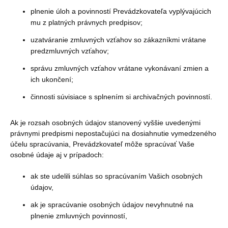
plnenie úloh a povinností Prevádzkovateľa vyplývajúcich
mu z platných právnych predpisov;
uzatváranie zmluvných vzťahov so zákazníkmi vrátane
predzmluvných vzťahov;
správu zmluvných vzťahov vrátane vykonávaní zmien a
ich ukončení;
činnosti súvisiace s splnením si archivačných povinností.
Ak je rozsah osobných údajov stanovený vyššie uvedenými
právnymi predpismi nepostačujúci na dosiahnutie vymedzeného
účelu spracúvania, Prevádzkovateľ môže spracúvať Vaše
osobné údaje aj v prípadoch:
ak ste udelili súhlas so spracúvaním Vašich osobných
údajov,
ak je spracúvanie osobných údajov nevyhnutné na
plnenie zmluvných povinností,