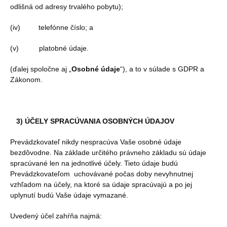
odlišná od adresy trvalého pobytu);
(iv) telefónne číslo; a
(v) platobné údaje.
(ďalej spoločne aj „
Osobné údaje
“), a to v súlade s GDPR a
Zákonom.
3) ÚČELY SPRACÚVANIA OSOBNÝCH ÚDAJOV
Prevádzkovateľ nikdy nespracúva Vaše osobné údaje
bezdôvodne. Na základe určitého právneho základu sú údaje
spracúvané len na jednotlivé účely. Tieto údaje budú
Prevádzkovateľom uchovávané počas doby nevyhnutnej
vzhľadom na účely, na ktoré sa údaje spracúvajú a po jej
uplynutí budú Vaše údaje vymazané.
Uvedený účel zahŕňa najmä: