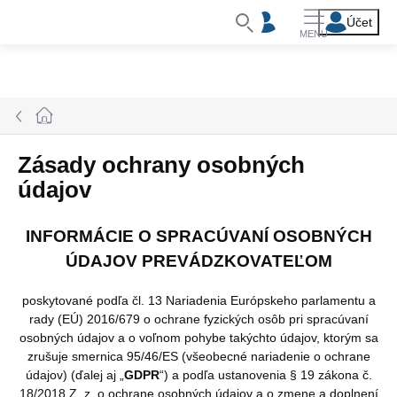
Prejsť
na
obsah
Domov
Zásady ochrany osobných
údajov
INFORMÁCIE O SPRACÚVANÍ OSOBNÝCH
ÚDAJOV PREVÁDZKOVATEĽOM
poskytované podľa čl. 13 Nariadenia Európskeho parlamentu a
rady (EÚ) 2016/679 o ochrane fyzických osôb pri spracúvaní
osobných údajov a o voľnom pohybe takýchto údajov, ktorým sa
zrušuje smernica 95/46/ES (všeobecné nariadenie o ochrane
údajov) (ďalej aj „
GDPR
“) a podľa ustanovenia § 19 zákona č.
18/2018 Z. z. o ochrane osobných údajov a o zmene a doplnení