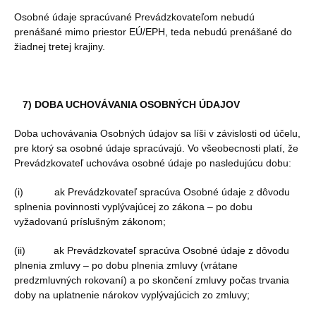
Osobné údaje spracúvané Prevádzkovateľom nebudú
prenášané mimo priestor EÚ/EPH, teda nebudú prenášané do
žiadnej tretej krajiny.
7) DOBA UCHOVÁVANIA OSOBNÝCH ÚDAJOV
Doba uchovávania Osobných údajov sa líši v závislosti od účelu,
pre ktorý sa osobné údaje spracúvajú. Vo všeobecnosti platí, že
Prevádzkovateľ uchováva osobné údaje po nasledujúcu dobu:
(i) ak Prevádzkovateľ spracúva Osobné údaje z dôvodu
splnenia povinnosti vyplývajúcej zo zákona – po dobu
vyžadovanú príslušným zákonom;
(ii) ak Prevádzkovateľ spracúva Osobné údaje z dôvodu
plnenia zmluvy – po dobu plnenia zmluvy (vrátane
predzmluvných rokovaní) a po skončení zmluvy počas trvania
doby na uplatnenie nárokov vyplývajúcich zo zmluvy;