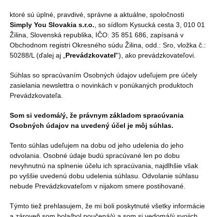
ktoré sú úplné, pravdivé, správne a aktuálne, spoločnosti
Simply You Slovakia s.r.o.
, so sídlom Kysucká cesta 3, 010 01
Žilina, Slovenská republika, IČO: 35 851 686, zapísaná v
Obchodnom registri Okresného súdu Žilina, odd.: Sro, vložka č.:
50288/L (ďalej aj „
Prevádzkovateľ
“), ako prevádzkovateľovi.
Súhlas so spracúvaním Osobných údajov udeľujem pre účely
zasielania newslettra o novinkách v ponúkaných produktoch
Prevádzkovateľa.
Som si vedomá/ý, že právnym základom spracúvania
Osobných údajov na uvedený účel je môj súhlas.
Tento súhlas udeľujem na dobu od jeho udelenia do jeho
odvolania. Osobné údaje budú spracúvané len po dobu
nevyhnutnú na splnenie účelu ich spracúvania, najdlhšie však
po vyššie uvedenú dobu udelenia súhlasu. Odvolanie súhlasu
nebude Prevádzkovateľom v nijakom smere postihované.
Týmto tiež prehlasujem, že mi boli poskytnuté všetky informácie
a zároveň som bola/bol poučená/ý a som si vedomá/ý svojich