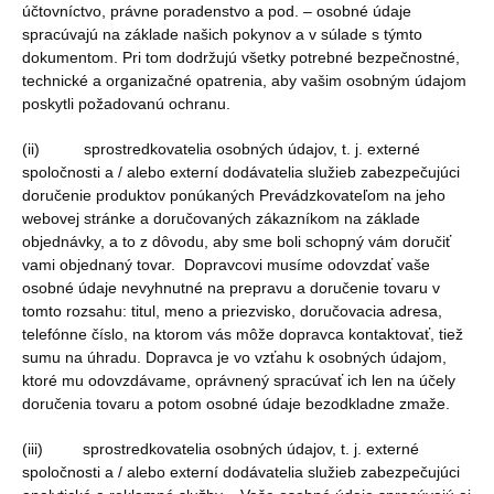
účtovníctvo, právne poradenstvo a pod. – osobné údaje
spracúvajú na základe našich pokynov a v súlade s týmto
dokumentom. Pri tom dodržujú všetky potrebné bezpečnostné,
technické a organizačné opatrenia, aby vašim osobným údajom
poskytli požadovanú ochranu.
(ii) sprostredkovatelia osobných údajov, t. j. externé
spoločnosti a / alebo externí dodávatelia služieb zabezpečujúci
doručenie produktov ponúkaných Prevádzkovateľom na jeho
webovej stránke a doručovaných zákazníkom na základe
objednávky, a to z dôvodu, aby sme boli schopný vám doručiť
vami objednaný tovar. Dopravcovi musíme odovzdať vaše
osobné údaje nevyhnutné na prepravu a doručenie tovaru v
tomto rozsahu: titul, meno a priezvisko, doručovacia adresa,
telefónne číslo, na ktorom vás môže dopravca kontaktovať, tiež
sumu na úhradu. Dopravca je vo vzťahu k osobných údajom,
ktoré mu odovzdávame, oprávnený spracúvať ich len na účely
doručenia tovaru a potom osobné údaje bezodkladne zmaže.
(iii) sprostredkovatelia osobných údajov, t. j. externé
spoločnosti a / alebo externí dodávatelia služieb zabezpečujúci