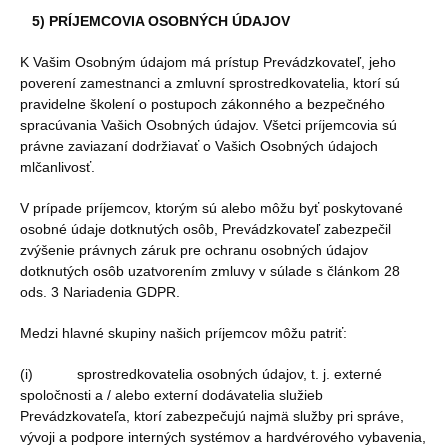
5) PRÍJEMCOVIA OSOBNÝCH ÚDAJOV
K Vašim Osobným údajom má prístup Prevádzkovateľ, jeho
poverení zamestnanci a zmluvní sprostredkovatelia, ktorí sú
pravidelne školení o postupoch zákonného a bezpečného
spracúvania Vašich Osobných údajov. Všetci príjemcovia sú
právne zaviazaní dodržiavať o Vašich Osobných údajoch
mlčanlivosť.
V prípade príjemcov, ktorým sú alebo môžu byť poskytované
osobné údaje dotknutých osôb, Prevádzkovateľ zabezpečil
zvýšenie právnych záruk pre ochranu osobných údajov
dotknutých osôb uzatvorením zmluvy v súlade s článkom 28
ods. 3 Nariadenia GDPR.
Medzi hlavné skupiny našich príjemcov môžu patriť:
(i) sprostredkovatelia osobných údajov, t. j. externé
spoločnosti a / alebo externí dodávatelia služieb
Prevádzkovateľa, ktorí zabezpečujú najmä služby pri správe,
vývoji a podpore interných systémov a hardvérového vybavenia,