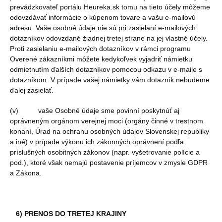
prevádzkovateľ portálu Heureka.sk tomu na tieto účely môžeme
odovzdávať informácie o kúpenom tovare a vašu e-mailovú
adresu. Vaše osobné údaje nie sú pri zasielaní e-mailových
dotazníkov odovzdané žiadnej tretej strane na jej vlastné účely.
Proti zasielaniu e-mailových dotazníkov v rámci programu
Overené zákazníkmi môžete kedykoľvek vyjadriť námietku
odmietnutím ďalších dotazníkov pomocou odkazu v e-maile s
dotazníkom. V prípade vašej námietky vám dotazník nebudeme
ďalej zasielať.
(v) vaše Osobné údaje sme povinní poskytnúť aj
oprávneným orgánom verejnej moci (orgány činné v trestnom
konaní, Úrad na ochranu osobných údajov Slovenskej republiky
a iné) v prípade výkonu ich zákonných oprávnení podľa
príslušných osobitných zákonov (napr. vyšetrovanie polície a
pod.), ktoré však nemajú postavenie príjemcov v zmysle GDPR
a Zákona.
6) PRENOS DO TRETEJ KRAJINY