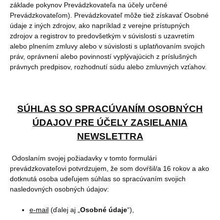
základe pokynov Prevádzkovateľa na účely určené
Prevádzkovateľom). Prevádzkovateľ môže tiež získavať Osobné
údaje z iných zdrojov, ako napríklad z verejne prístupných
zdrojov a registrov to predovšetkým v súvislosti s uzavretím
alebo plnením zmluvy alebo v súvislosti s uplatňovaním svojich
práv, oprávnení alebo povinností vyplývajúcich z príslušných
právnych predpisov, rozhodnutí súdu alebo zmluvných vzťahov.
SÚHLAS SO SPRACÚVANÍM OSOBNÝCH
ÚDAJOV PRE ÚČELY ZASIELANIA
NEWSLETTRA
Odoslaním svojej požiadavky v tomto formulári
prevádzkovateľovi potvrdzujem, že som dovŕšil/a 16 rokov a ako
dotknutá osoba udeľujem súhlas so spracúvaním svojich
nasledovných osobných údajov:
e-mail
(ďalej aj „
Osobné údaje
“),