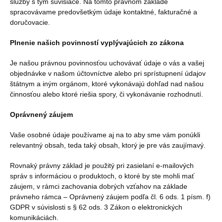
služby s tým súvisiace. Na tomto právnom základe
spracovávame predovšetkým údaje kontaktné, fakturačné a
doručovacie.
Plnenie našich povinností vyplývajúcich zo zákona
Je našou právnou povinnosťou uchovávať údaje o vás a vašej
objednávke v našom účtovníctve alebo pri sprístupnení údajov
štátnym a iným orgánom, ktoré vykonávajú dohľad nad našou
činnosťou alebo ktoré riešia spory, či vykonávanie rozhodnutí.
Oprávnený záujem
Vaše osobné údaje používame aj na to aby sme vám ponúkli
relevantný obsah, teda taký obsah, ktorý je pre vás zaujímavý.
Rovnaký právny základ je použitý pri zasielaní e-mailových
správ s informáciou o produktoch, o ktoré by ste mohli mať
záujem, v rámci zachovania dobrých vzťahov na základe
právneho rámca – Oprávnený záujem podľa čl. 6 ods. 1 písm. f)
GDPR v súvislosti s § 62 ods. 3 Zákon o elektronických
komunikáciách.