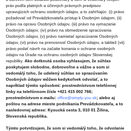
práv podľa platných a účinných právnych predpisov
upravujúcich ochranu osobných údajov, a to zahŕňajúc: (i) právo
požadovať od Prevádzkovateľa prístup k Osobným údajom, (ii)
právo na opravu Osobných údajov, (iii) právo na vymazanie
Osobných údajov; (iv) právo na obmedzenie spracúvania
Osobných údajov, (v) právo namietať spracúvanie Osobných
údajov, (vi) právo na prenosnosť Osobných údajov, a taktiež (vii)
právo podať návrh na začatie konania o ochrane osobných
údajov na Úrade na ochranu osobných údajov Slovenskej
republiky.
Ako dotknutá osoba vyhlasujem, že súhlas
poskytujem slobodne, dobrovoľne a vážne a som si
vedomá/ý toho, že udelený súhlas so spracúvaním
Osobných údajov môžem kedykoľvek odvolať, a to
napríklad týmito spôsobmi: prostredníctvom telefónnej
linky na telefónnom čísle +421 415 002 766;
prostredníctvom e-mailu:
office@simply-you.sk
; alebo aj
poštou na adrese mieste podnikania Prevádzkovateľa, a to
nasledovnej adrese: Kysucká cesta 3, 010 01 Žilina,
Slovenská republika.
Týmto potvrdzujem, že som si vedomá/ý toho, že odvolanie