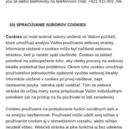
you.sk alebo telefonicky na telefónnom čísle: +421 415 002 766.
10) SPRACÚVANIE SÚBOROV COOKIES
Cookies
sú malé textové súbory uložené vo Vašom počítači,
ktoré umožňujú analýzu Vášho používania webovej stránky.
Informácie uložené v cookies môžu byť načítané webovou
stránkou, keď ju neskôr opäť navštívite. Cookies sú taktiež
potrebné na zabezpečenie toho, aby všetky procesy na webovej
lokalite prebiehali bez problémov. Okrem toho cookies umožňujú
používateľovi jednoduchšie opätovné využitie webovej lokality:
informácie uložené v cookies pri prvej návšteve, napr.
nastavenie jazyka netreba opäť uvádzať. Tým sa webová
stránka do určitej miery sama prispôsobuje Vašim individuálnym
potrebám (ak na prístup na ňu používate to isté zariadenie).
Cookies používame na poskytovanie funkcií sociálnych sietí a
na analýzu návštevnosti. Používateľ môže udeliť svoj súhlas s
používaním cookies aj v obmedzenom rozsahu, alebo súhlas
neudeliť vôbec. Webová stránka je plne funkčná aj bez udelenia