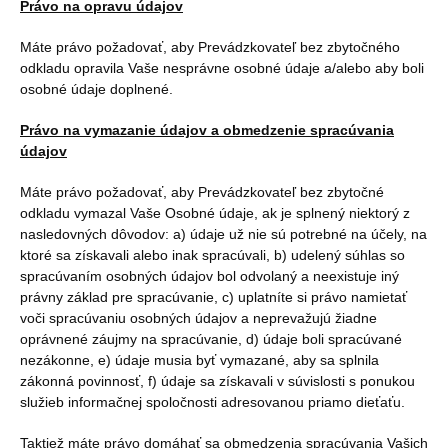
Právo na opravu údajov
Máte právo požadovať, aby Prevádzkovateľ bez zbytočného
odkladu opravila Vaše nesprávne osobné údaje a/alebo aby boli
osobné údaje doplnené.
Právo na vymazanie údajov a obmedzenie spracúvania
údajov
Máte právo požadovať, aby Prevádzkovateľ bez zbytočné
odkladu vymazal Vaše Osobné údaje, ak je splnený niektorý z
nasledovných dôvodov: a) údaje už nie sú potrebné na účely, na
ktoré sa získavali alebo inak spracúvali, b) udelený súhlas so
spracúvaním osobných údajov bol odvolaný a neexistuje iný
právny základ pre spracúvanie, c) uplatníte si právo namietať
voči spracúvaniu osobných údajov a neprevažujú žiadne
oprávnené záujmy na spracúvanie, d) údaje boli spracúvané
nezákonne, e) údaje musia byť vymazané, aby sa splnila
zákonná povinnosť, f) údaje sa získavali v súvislosti s ponukou
služieb informačnej spoločnosti adresovanou priamo dieťaťu.
Taktiež máte právo domáhať sa obmedzenia spracúvania Vašich