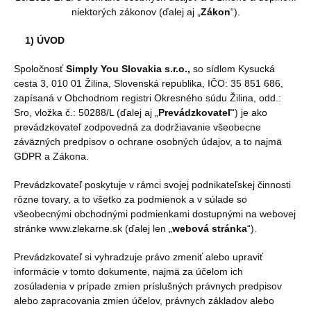
niektorých zákonov (ďalej aj „
Zákon
“).
1) ÚVOD
Spoločnosť
Simply You Slovakia s.r.o.,
so sídlom Kysucká
cesta 3, 010 01 Žilina, Slovenská republika, IČO: 35 851 686,
zapísaná v Obchodnom registri Okresného súdu Žilina, odd.:
Sro, vložka č.: 50288/L (ďalej aj „
Prevádzkovateľ
“) je ako
prevádzkovateľ zodpovedná za dodržiavanie všeobecne
záväzných predpisov o ochrane osobných údajov, a to najmä
GDPR a Zákona.
Prevádzkovateľ poskytuje v rámci svojej podnikateľskej činnosti
rôzne tovary, a to všetko za podmienok a v súlade so
všeobecnými obchodnými podmienkami dostupnými na webovej
stránke www.zlekarne.sk (ďalej len „
webová stránka
“).
Prevádzkovateľ si vyhradzuje právo zmeniť alebo upraviť
informácie v tomto dokumente, najmä za účelom ich
zosúladenia v prípade zmien príslušných právnych predpisov
alebo zapracovania zmien účelov, právnych základov alebo