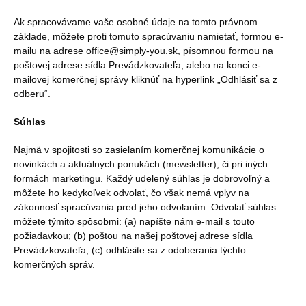
Ak spracovávame vaše osobné údaje na tomto právnom
základe, môžete proti tomuto spracúvaniu namietať, formou e-
mailu na adrese office@simply-you.sk, písomnou formou na
poštovej adrese sídla Prevádzkovateľa, alebo na konci e-
mailovej komerčnej správy kliknúť na hyperlink „Odhlásiť sa z
odberu“.
Súhlas
Najmä v spojitosti so zasielaním komerčnej komunikácie o
novinkách a aktuálnych ponukách (mewsletter), či pri iných
formách marketingu. Každý udelený súhlas je dobrovoľný a
môžete ho kedykoľvek odvolať, čo však nemá vplyv na
zákonnosť spracúvania pred jeho odvolaním. Odvolať súhlas
môžete týmito spôsobmi: (a) napíšte nám e-mail s touto
požiadavkou; (b) poštou na našej poštovej adrese sídla
Prevádzkovateľa; (c) odhlásite sa z odoberania týchto
komerčných správ.