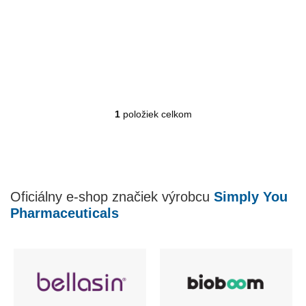
Jednotková
0,14 € / 1 ml
cena:
Do košíka
1
položiek celkom
O
v
l
á
d
a
Oficiálny e-shop značiek výrobcu
Simply You
c
i
Pharmaceuticals
e
p
r
v
k
y
v