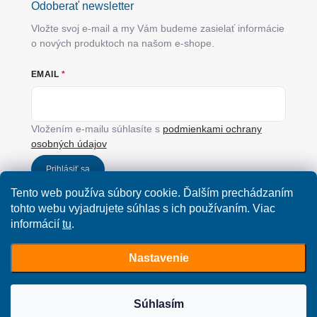
Odoberať newsletter
Vložte svoj e-mail a my Vám budeme zasielať informácie
o nových produktoch na našom e-shope.
EMAIL
Vložením e-mailu súhlasíte s
podmienkami ochrany
osobných údajov
Prihlásiť sa
Tento web používa súbory cookie. Ďalším prechádzaním
tohto webu vyjadrujete súhlas s ich používaním. Viac
informácií
tu
.
Nastavenie
Copyright 2026
SimplyYou.sk
. Všetky práva vyhradené.
Upraviť nastavenie
cookies
Vytvoril Shoptet
Súhlasím