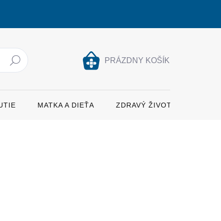
PRÁZDNY KOŠÍK
Hľadať
NÁKUPNÝ
KOŠÍK
UTIE
MATKA A DIEŤA
ZDRAVÝ ŽIVOTNÝ ŠTÝL