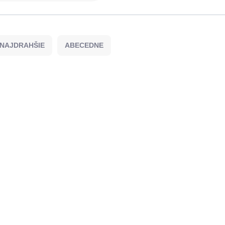
NAJDRAHŠIE
ABECEDNE
StopKašeľ ANGIN-EX
HerbalMed pastilky 
sprej na bolesť v krku
Weiss – isl.lišajník