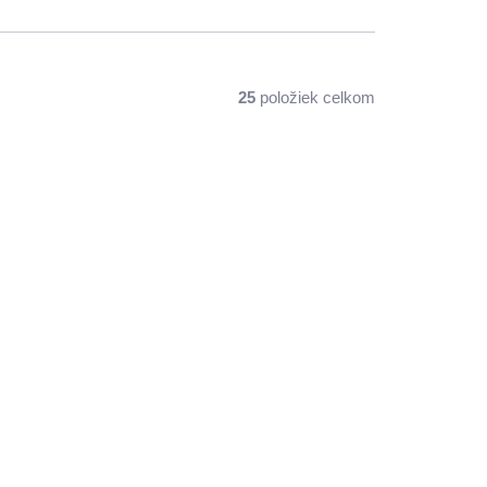
25
položiek celkom
Dr.
Herbalmed HOT DRINK
,
Dr.Weiss - krk a