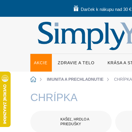
Prejsť
na
Darček k nákupu nad 30 €
obsah
AKCIE
ZDRAVIE A TELO
KRÁSA A 
Domov
IMUNITA A PRECHLADNUTIE
CHRÍPKA
CHRÍPKA
KAŠEĽ, HRDLO A
PRIEDUŠKY