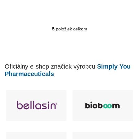
5
položiek celkom
O
v
l
á
d
a
Oficiálny e-shop značiek výrobcu
Simply You
c
i
Pharmaceuticals
e
p
r
v
k
y
v
ý
p
i
s