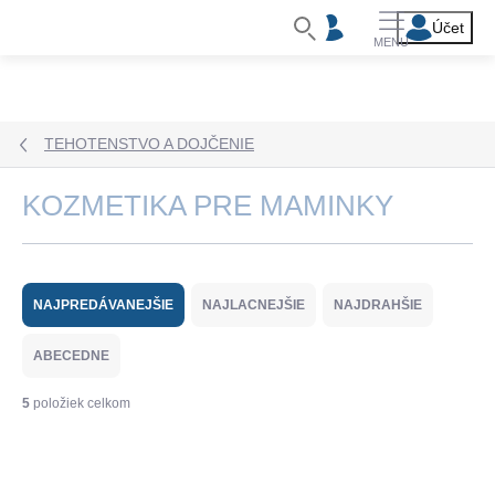
Prejsť
na
obsah
TEHOTENSTVO A DOJČENIE
KOZMETIKA PRE MAMINKY
R
a
NAJPREDÁVANEJŠIE
NAJLACNEJŠIE
NAJDRAHŠIE
d
e
ABECEDNE
n
i
5
položiek celkom
e
V
p
ý
r
AKCIA
p