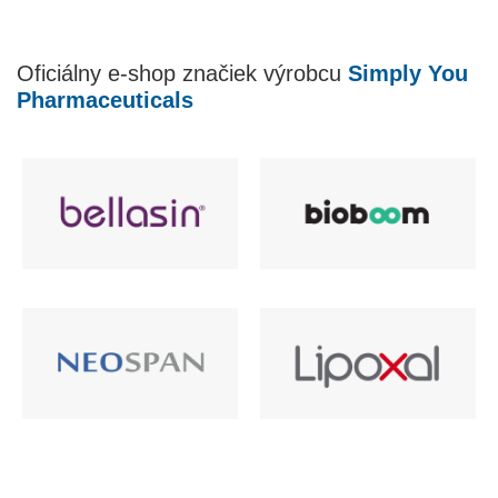
á
d
a
Oficiálny e-shop značiek výrobcu
Simply You
c
i
Pharmaceuticals
e
p
r
v
k
y
v
ý
p
i
s
u