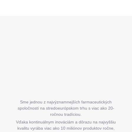
Z
á
p
ä
t
i
e
Sme jednou z najvýznamnejších farmaceutických
spoločností na stredoeurópskom trhu s viac ako 20-
ročnou tradíciou.
Vďaka kontinuálnym inováciám a dôrazu na najvyššiu
kvalitu vyrába viac ako 10 miliónov produktov ročne,