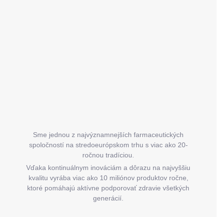
á
p
ä
t
i
e
Sme jednou z najvýznamnejších farmaceutických
spoločností na stredoeurópskom trhu s viac ako 20-
ročnou tradíciou.
Vďaka kontinuálnym inováciám a dôrazu na najvyššiu
kvalitu vyrába viac ako 10 miliónov produktov ročne,
ktoré pomáhajú aktívne podporovať zdravie všetkých
generácií.