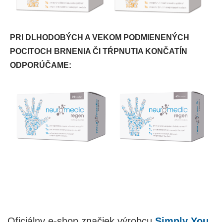
PRI DLHODOBÝCH A VEKOM PODMIENENÝCH
POCITOCH BRNENIA ČI TŔPNUTIA KONČATÍN
ODPORÚČAME:
Oficiálny e-shop značiek výrobcu
Simply You