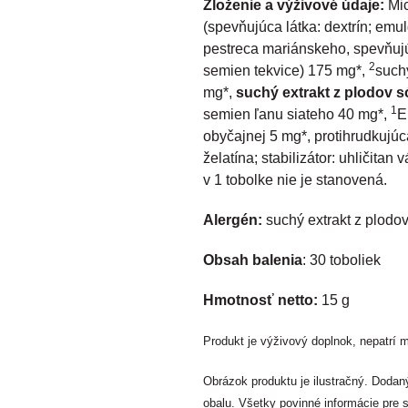
Zloženie a výživové údaje:
Mic
(spevňujúca látka: dextrín; emulg
pestreca mariánskeho, spevňujúc
2
semien tekvice) 175 mg*,
suchý
mg*,
suchý extrakt z plodov s
1
semien ľanu siateho 40 mg*,
E
obyčajnej 5 mg*, protihrudkujúca
želatína; stabilizátor: uhličita
v 1 tobolke nie je stanovená.
Alergén:
suchý extrakt z plodov
Obsah balenia
: 30 toboliek
Hmotnosť netto:
15 g
Produkt je výživový doplnok, nepatrí m
Obrázok produktu je ilustračný. Doda
obalu. Všetky povinné informácie pre 