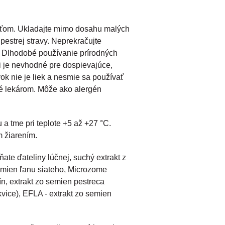
eťom. Ukladajte mimo dosahu malých
pestrej stravy. Neprekračujte
 Dlhodobé používanie prírodných
i je nevhodné pre dospievajúce,
ok nie je liek a nesmie sa používať
é lekárom. Môže ako alergén
 a tme pri teplote +5 až +27 °C.
 žiarením.
ňate ďateliny lúčnej, suchý extrakt z
semien ľanu siateho, Microzome
ín, extrakt zo semien pestreca
vice), EFLA - extrakt zo semien