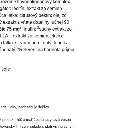
rozome flavonolignanový komplex
átor: lecitín; extrakt zo semien
a látka: citrusový pektín; olej zo
 extrakt z vňate ďateliny lúčnej 90
3
óje 75 mg*
, inulín;
suchý extrakt zo
FLA – extrakt zo semien tekvice
 látka: stearan horečnatý; tobolka:
n vápenatý. *Referenčná hodnota príjmu
 sóje
edzi lieky, neobsahuje liečivo.
ný produkt môže mať českú jazykovú verziu
slovenský trh sú v súlade s platnými právnymi