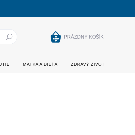
PRÁZDNY KOŠÍK
Hľadať
NÁKUPNÝ
KOŠÍK
UTIE
MATKA A DIEŤA
ZDRAVÝ ŽIVOTNÝ ŠTÝL
ŽNOSTI DORUČENIA