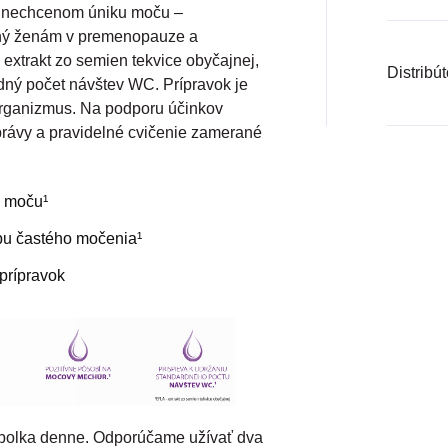
ri nechcenom úniku moču –
čený ženám v premenopauze a
extrakt zo semien tekvice obyčajnej,
Distribút
dný počet návštev WC. Prípravok je
organizmus. Na podporu účinkov
rávy a pravidelné cvičenie zamerané
 moču¹
bu častého močenia¹
prípravok
bolka denne. Odporúčame užívať dva