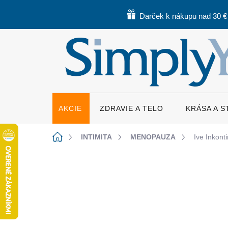
Prejsť
na
Darček k nákupu nad 30 €
obsah
AKCIE
ZDRAVIE A TELO
KRÁSA A 
Domov
INTIMITA
MENOPAUZA
Ive Inkont
Neohodnotené
Podrobnosti hodnote