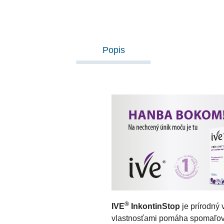
Popis
®
IVE
InkontinStop
je prírodný 
vlastnosťami pomáha spomaľo