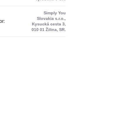
Simply You
Slovakia s.r.o.,
or
:
Kysucká cesta 3,
010 01 Žilina, SR.