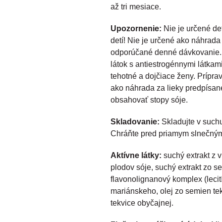
až tri mesiace.
Upozornenie:
Nie je určené d
detí! Nie je určené ako náhrada 
odporúčané denné dávkovanie.
látok s antiestrogénnymi látkam
tehotné a dojčiace ženy. Príprav
ako náhrada za lieky predpísan
obsahovať stopy sóje.
Skladovanie:
Skladujte v suchu
Chráňte pred priamym slnečným
Aktívne látky:
suchý extrakt z v
plodov sóje, suchý extrakt zo 
flavonolignanový komplex (lecit
mariánskeho, olej zo semien tek
tekvice obyčajnej.