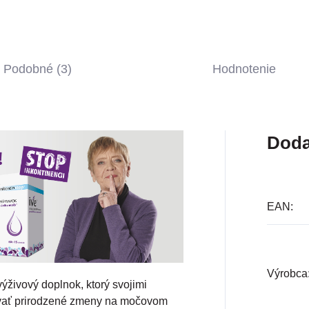
Podobné (3)
Hodnotenie
Doda
EAN
:
Výrobca
výživový doplnok, ktorý svojimi
vať prirodzené zmeny na močovom