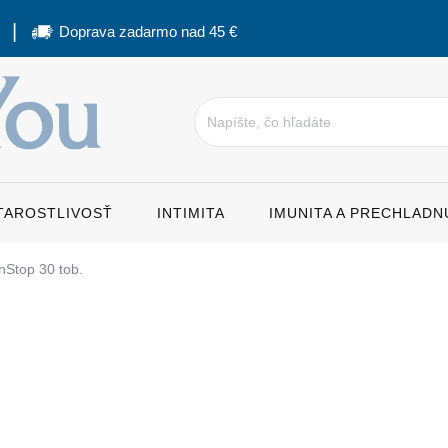
Doprava zadarmo nad 45 €
STAROSTLIVOSŤ
INTIMITA
IMUNITA A PRECHLADN
inStop 30 tob.
nia
18,20 €
Jednotková
0,61 € / 1 ks
cena:
SKLADOM
MÔŽEME DORUČIŤ DO:
12.8.2026
MO