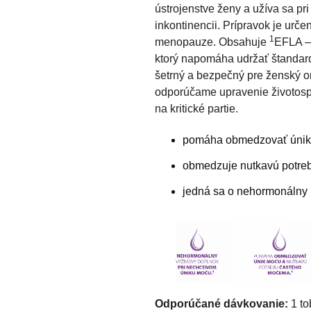
ústrojenstve ženy a užíva sa p
inkontinencii. Prípravok je ur
1
menopauze. Obsahuje
EFLA – 
ktorý napomáha udržať štandar
šetrný a bezpečný pre ženský 
odporúčame upravenie životosp
na kritické partie.
pomáha obmedzovať únik
obmedzuje nutkavú potre
jedná sa o nehormonálny 
Odporúčané dávkovanie:
1 to