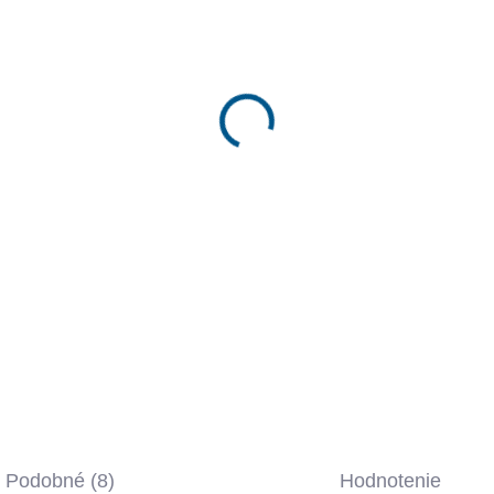
−
+
PRID
DETAILNÉ INFORMÁCIE
OPÝTAŤ SA
Podobné (8)
Hodnotenie