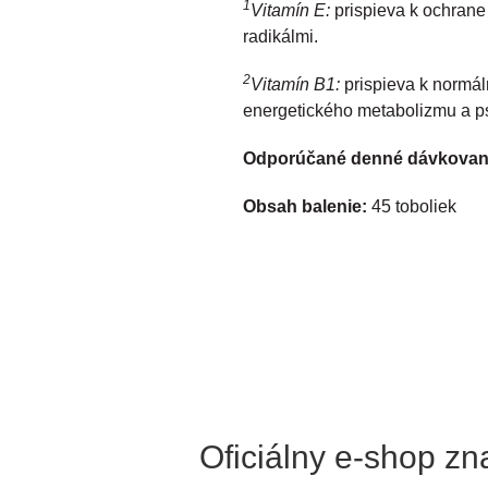
1
Vitamín E:
prispieva k ochran
radikálmi.
2
Vitamín B1:
prispieva k normál
energetického metabolizmu a ps
Odporúčané denné dávkovan
Obsah balenie:
45 toboliek
Oficiálny e-shop z