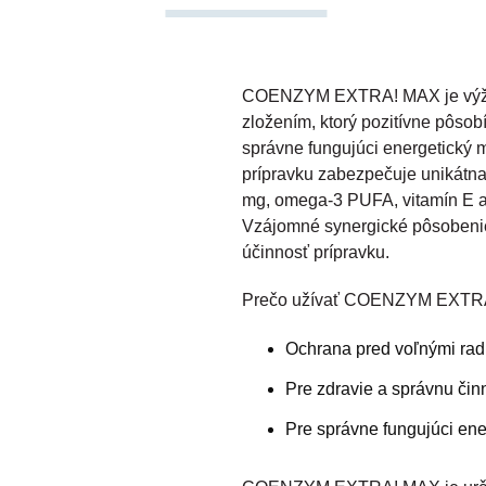
COENZYM EXTRA! MAX je výži
zložením, ktorý pozitívne pôsob
správne fungujúci energetický 
prípravku zabezpečuje unikát
mg, omega-3 PUFA, vitamín E a
Vzájomné synergické pôsobenie 
účinnosť prípravku.
Prečo užívať COENZYM EXTR
Ochrana pred voľnými rad
Pre zdravie a správnu čin
Pre správne fungujúci en