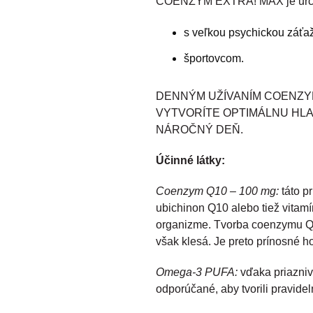
COENZYM EXTRA! MAX je určený
s veľkou psychickou záťa
športovcom.
DENNÝM UŽÍVANÍM COENZYM
VYTVORÍTE OPTIMÁLNU HLA
NÁROČNÝ DEŇ.
Účinné látky:
Coenzym Q10 – 100 mg:
táto p
ubichinon Q10 alebo tiež vitamí
organizme. Tvorba coenzymu Q1
však klesá. Je preto prínosné h
Omega-3 PUFA:
vďaka priazniv
odporúčané, aby tvorili pravidel