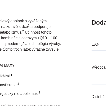
vový doplnok s vyváženým
Doda
2
í na zdravé srdce
a podporuje
2
metabolizmus.
Účinnosť tohoto
na kombinácia coenzymu Q10 – 100
 najmodernejšia technológia výroby.
EAN
:
týchto troch látok výrazne zvyšuje
A! MAX?
Výrobca
1
ikálmi.
2
nosť srdca.
2
ergetický metabolizmus.
Distribút