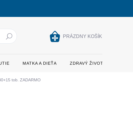
PRÁZDNY KOŠÍK
Hľadať
NÁKUPNÝ
KOŠÍK
UTIE
MATKA A DIEŤA
ZDRAVÝ ŽIVOTNÝ ŠTÝL
 30+15 tob. ZADARMO
ŽNOSTI DORUČENIA