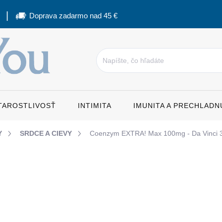
Doprava zadarmo nad 45 €
STAROSTLIVOSŤ
INTIMITA
IMUNITA A PRECHLADN
Y
SRDCE A CIEVY
Coenzym EXTRA! Max 100mg - Da Vinci
nia
17,60 €
Jednotková
0,39 € / 1 ks
cena:
SKLADOM
MÔŽEME DORUČIŤ DO:
11.8.2026
MO