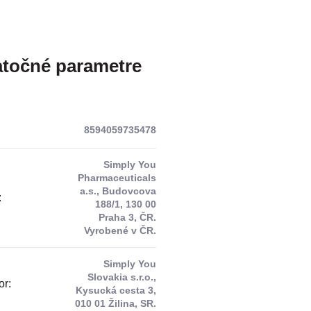
točné parametre
8594059735478
Simply You
Pharmaceuticals
a.s., Budovcova
:
188/1, 130 00
Praha 3, ČR.
Vyrobené v ČR.
Simply You
Slovakia s.r.o.,
or
:
Kysucká cesta 3,
010 01 Žilina, SR.