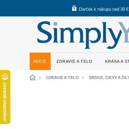
Prejsť
na
Darček k nákupu nad 30 €
obsah
AKCIE
ZDRAVIE A TELO
KRÁSA A 
Domov
ZDRAVIE A TELO
SRDCE, CIEVY A ŽIL
Neohodnotené
Podrobnosti hodnote