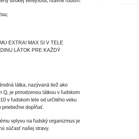
 širokej verejnosti, hlavne ľudom:
žou;
U EXTRA! MAX SI V TELE
DINU LÁTOK PRE KAŽDÝ
rírodná látka, nazývaná tiež ako
n Q, je prirodzenou látkou v ľudskom
0 v ľudskom tele od určitého veku
o priebežne dopĺňať.
ému vplyvu na ľudský organizmus je
nú súčasť našej stravy.