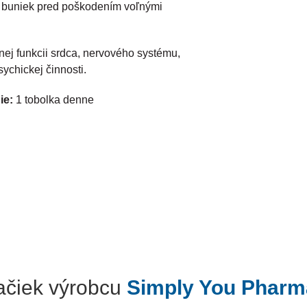
e buniek pred poškodením voľnými
nej funkcii srdca, nervového systému,
ychickej činnosti.
ie:
1 tobolka denne
načiek výrobcu
Simply You Pharm