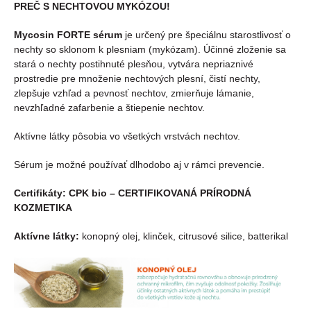
PREČ S NECHTOVOU MYKÓZOU!
Mycosin FORTE sérum
je určený pre špeciálnu starostlivosť o
nechty so sklonom k plesniam (mykózam). Účinné zloženie sa
stará o nechty postihnuté plesňou, vytvára nepriaznivé
prostredie pre množenie nechtových plesní, čistí nechty,
zlepšuje vzhľad a pevnosť nechtov, zmierňuje lámanie,
nevzhľadné zafarbenie a štiepenie nechtov.
Aktívne látky pôsobia vo všetkých vrstvách nechtov.
Sérum je možné používať dlhodobo aj v rámci prevencie.
Certifikáty:
CPK bio – CERTIFIKOVANÁ PRÍRODNÁ
KOZMETIKA
Aktívne látky:
konopný olej, klinček, citrusové silice, batterikal