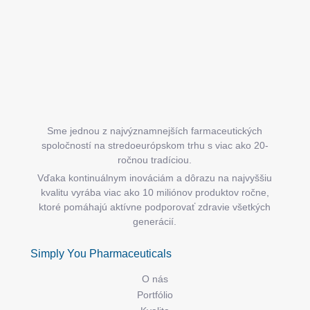
i
e
Sme jednou z najvýznamnejších farmaceutických
spoločností na stredoeurópskom trhu s viac ako 20-
ročnou tradíciou.
Vďaka kontinuálnym inováciám a dôrazu na najvyššiu
kvalitu vyrába viac ako 10 miliónov produktov ročne,
ktoré pomáhajú aktívne podporovať zdravie všetkých
generácií.
Simply You Pharmaceuticals
O nás
Portfólio