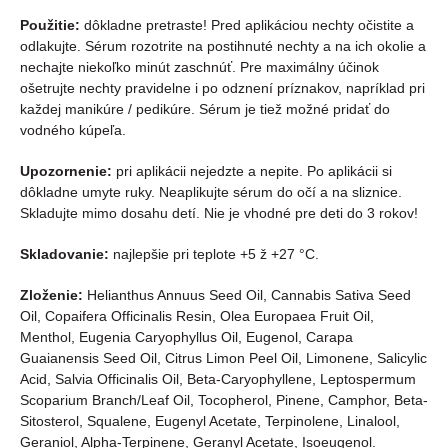
Použitie:
d
ôkladne pretraste! Pred aplikáciou nechty očistite a
odlakujte. Sérum rozotrite na postihnuté nechty a na ich okolie a
nechajte niekoľko minút zaschnúť. Pre maximálny účinok
ošetrujte nechty pravidelne i po odznení príznakov, napríklad pri
každej manikúre / pedikúre. Sérum je tiež možné pridať do
vodného kúpeľa.
Upozornenie:
p
ri aplikácii nejedzte a nepite. Po aplikácii si
dôkladne umyte ruky. Neaplikujte sérum do očí a na sliznice.
Skladujte mimo dosahu detí. Nie je vhodné pre deti do 3 rokov!
Skladovanie:
n
ajlepšie pri teplote +5 ž +27 °C.
Zloženie:
Helianthus Annuus Seed Oil, Cannabis Sativa Seed
Oil, Copaifera Officinalis Resin, Olea Europaea Fruit Oil,
Menthol, Eugenia Caryophyllus Oil, Eugenol, Carapa
Guaianensis Seed Oil, Citrus Limon Peel Oil, Limonene, Salicylic
Acid, Salvia Officinalis Oil, Beta-Caryophyllene, Leptospermum
Scoparium Branch/Leaf Oil, Tocopherol, Pinene, Camphor, Beta-
Sitosterol, Squalene, Eugenyl Acetate, Terpinolene, Linalool,
Geraniol, Alpha-Terpinene, Geranyl Acetate, Isoeugenol.