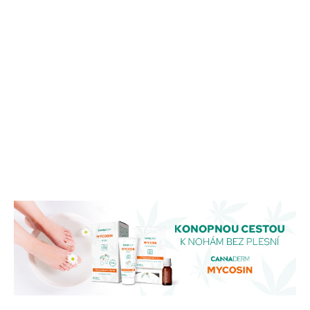
MÔŽEME
DORUČIŤ DO:
10.8.2026
MOŽNOSTI
DORUČENIA
−
+
PRIDAŤ DO KOŠÍKA
DETAILNÉ INFORMÁCIE
OPÝTAŤ SA