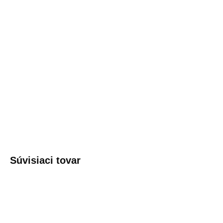
MOŽNOSTI
DORUČENIA
−
+
PRIDAŤ DO KOŠÍKA
Chladivá úľava pri námahe, stuhnutosti a preťažení chrbta,
svalov i kĺbov.
Originálne mazanie s konopným olejom, jedľou
sibírskou a zmesou bylín.
DETAILNÉ INFORMÁCIE
OPÝTAŤ SA
Súvisiaci tovar
NOVINKA