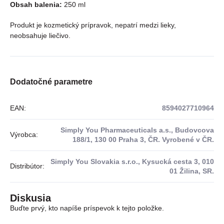
Obsah balenia:
250 ml
Produkt je kozmetický prípravok, nepatrí medzi lieky,
neobsahuje liečivo.
Dodatočné parametre
EAN
:
8594027710964
Simply You Pharmaceuticals a.s., Budovcova
Výrobca
:
188/1, 130 00 Praha 3, ČR. Vyrobené v ČR.
Simply You Slovakia s.r.o., Kysucká cesta 3, 010
Distribútor
:
01 Žilina, SR.
Diskusia
Buďte prvý, kto napíše príspevok k tejto položke.