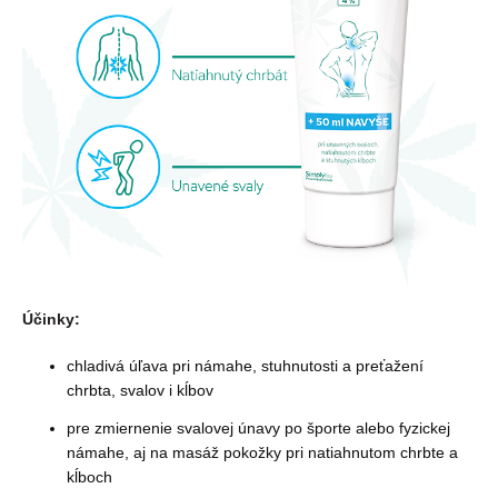
Účinky:
chladivá úľava pri námahe, stuhnutosti a preťažení
chrbta, svalov i kĺbov
pre zmiernenie svalovej únavy po športe alebo fyzickej
námahe, aj na masáž pokožky pri natiahnutom chrbte a
kĺboch