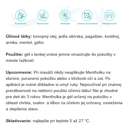
Účinné látky:
konopný olej, jedľa sibírska, pagaštan, kostihoj,
arnika, mentol, gáfor.
Použitie:
gél v tenkej vrstve jemne vmasírujte do pokožky v
mieste ťažkostí.
Upozornenie:
Pri masáži nikdy neaplikujte Mentholku na
sliznice, poranenú pokožku alebo v blízkosti očí a úst. Po
aplikácii je nutné dôkladne si umyť ruky. Nepoužívať pri známej
precitlivenosti na niektorú použitú účinnú látku! Nie je vhodné
pre deti do 3 rokov. Mentholka je gél určený na pokožku v
oblasti chrbta, svalov a kĺbov za účelom jej ochrany, osvieženia
a zlepšenia stavu.
Skladovanie:
najlepšie pri teplote 5 až 27 °C.