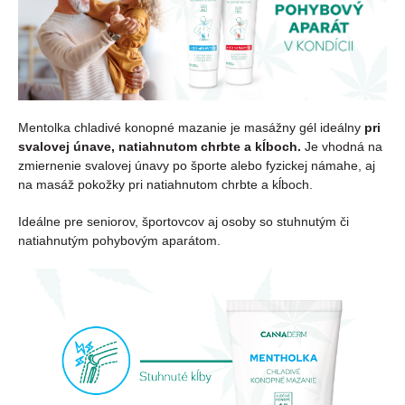
Mentolka chladivé konopné mazanie je masážny gél ideálny
pri
svalovej únave, natiahnutom chrbte a kĺboch.
Je vhodná na
zmiernenie svalovej únavy po športe alebo fyzickej námahe, aj
na masáž pokožky pri natiahnutom chrbte a kĺboch.
Ideálne pre seniorov, športovcov aj osoby so stuhnutým či
natiahnutým pohybovým aparátom.