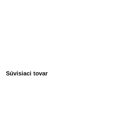
MOŽNOSTI
DORUČENIA
−
+
PRIDAŤ DO KOŠÍKA
DETAILNÉ INFORMÁCIE
OPÝTAŤ SA
Súvisiaci tovar