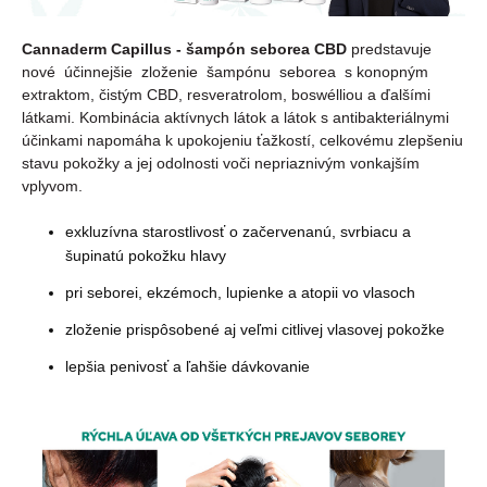
Cannaderm Capillus - šampón seborea CBD
predstavuje
nové účinnejšie zloženie šampónu seborea s konopným
extraktom, čistým CBD, resveratrolom, boswélliou a ďalšími
látkami. Kombinácia aktívnych látok a látok s antibakteriálnymi
účinkami napomáha k upokojeniu ťažkostí, celkovému zlepšeniu
stavu pokožky a jej odolnosti voči nepriaznivým vonkajším
vplyvom.
exkluzívna starostlivosť o začervenanú, svrbiacu a
šupinatú pokožku hlavy
pri seborei, ekzémoch, lupienke a atopii vo vlasoch
zloženie prispôsobené aj veľmi citlivej vlasovej pokožke
lepšia penivosť a ľahšie dávkovanie