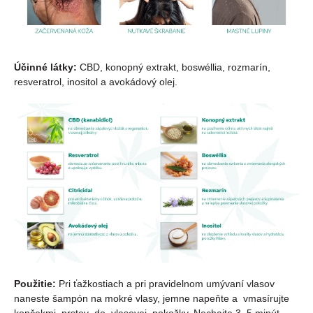
Účinné látky:
CBD, konopný extrakt, boswéllia, rozmarín,
resveratrol, inositol a avokádový olej.
Použitie:
Pri ťažkostiach a pri pravidelnom umývaní vlasov
naneste šampón na mokré vlasy, jemne napeňte a vmasírujte
končekmi prstov do vlasovej pokožky. Nechajte 3–5 minút