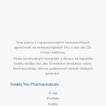
i
e
Sme jednou z najvýznamnejších farmaceutických
spoločností na stredoeurópskom trhu s viac ako 20-
ročnou tradíciou.
Vďaka kontinuálnym inováciám a dôrazu na najvyššiu
kvalitu vyrába viac ako 10 miliónov produktov ročne,
ktoré pomáhajú aktívne podporovať zdravie všetkých
generácií.
Simply You Pharmaceuticals
O nás
Portfólio
Kvalita