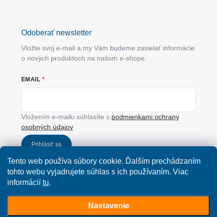
Odoberať newsletter
Vložte svoj e-mail a my Vám budeme zasielať informácie
o nových produktoch na našom e-shope.
EMAIL
Vložením e-mailu súhlasíte s
podmienkami ochrany
osobných údajov
Prihlásiť sa
Tento web používa súbory cookie. Ďalším prechádzaním
tohto webu vyjadrujete súhlas s ich používaním. Viac
informácií
tu
.
Nastavenie
Copyright 2026
SimplyYou.sk
. Všetky práva vyhradené.
Upraviť nastavenie