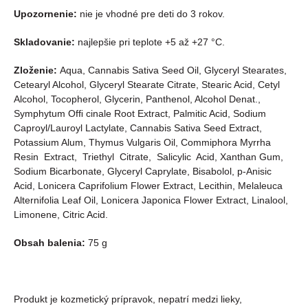
Upozornenie:
nie je vhodné pre deti do 3 rokov.
Skladovanie:
najlepšie pri teplote +5 až +27 °C.
Zloženie:
Aqua, Cannabis Sativa Seed Oil, Glyceryl Stearates,
Cetearyl Alcohol, Glyceryl Stearate Citrate, Stearic Acid, Cetyl
Alcohol, Tocopherol, Glycerin, Panthenol, Alcohol Denat.,
Symphytum Ofﬁ cinale Root Extract, Palmitic Acid, Sodium
Caproyl/Lauroyl Lactylate, Cannabis Sativa Seed Extract,
Potassium Alum, Thymus Vulgaris Oil, Commiphora Myrrha
Resin Extract, Triethyl Citrate, Salicylic Acid, Xanthan Gum,
Sodium Bicarbonate, Glyceryl Caprylate, Bisabolol, p-Anisic
Acid, Lonicera Caprifolium Flower Extract, Lecithin, Melaleuca
Alternifolia Leaf Oil, Lonicera Japonica Flower Extract, Linalool,
Limonene, Citric Acid.
Obsah balenia:
75 g
Produkt je kozmetický prípravok, nepatrí medzi lieky,