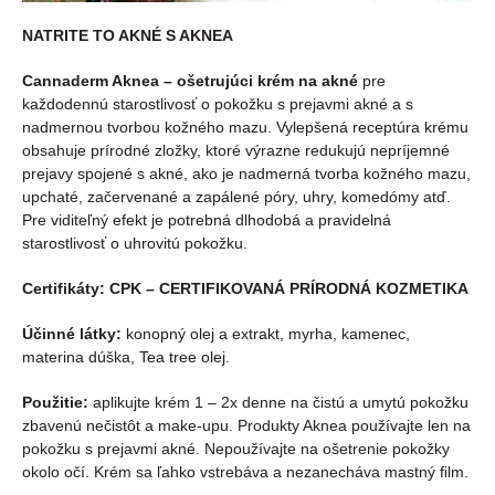
NATRITE TO AKNÉ S AKNEA
Cannaderm Aknea – ošetrujúci krém na akné
pre
každodennú starostlivosť o pokožku s prejavmi akné a s
nadmernou tvorbou kožného mazu. Vylepšená receptúra krému
obsahuje prírodné zložky, ktoré výrazne redukujú nepríjemné
prejavy spojené s akné, ako je nadmerná tvorba kožného mazu,
upchaté, začervenané a zapálené póry, uhry, komedómy atď.
Pre viditeľný efekt je potrebná dlhodobá a pravidelná
starostlivosť o uhrovitú pokožku.
Certifikáty:
CPK – CERTIFIKOVANÁ PRÍRODNÁ KOZMETIKA
Účinné látky:
konopný olej a extrakt, myrha, kamenec,
materina dúška, Tea tree olej.
Použitie:
aplikujte krém 1 – 2x denne na čistú a umytú pokožku
zbavenú nečistôt a make-upu. Produkty Aknea používajte len na
pokožku s prejavmi akné. Nepoužívajte na ošetrenie pokožky
okolo očí. Krém sa ľahko vstrebáva a nezanecháva mastný ﬁlm.