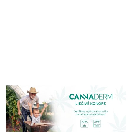
MÔŽEME
DORUČIŤ DO:
12.8.2026
MOŽNOSTI
DORUČENIA
−
+
PRIDAŤ DO KOŠÍKA
DETAILNÉ INFORMÁCIE
OPÝTAŤ SA