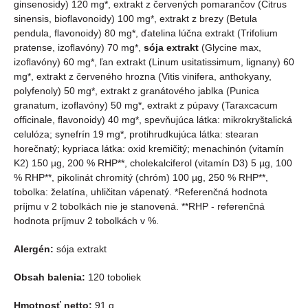
ginsenosidy) 120 mg*, extrakt z červených pomarančov (Citrus
sinensis, bioﬂavonoidy) 100 mg*, extrakt z brezy (Betula
pendula, ﬂavonoidy) 80 mg*, ďatelina lúčna extrakt (Trifolium
pratense, izoﬂavóny) 70 mg*,
sója extrakt
(Glycine max,
izoﬂavóny) 60 mg*, ľan extrakt (Linum usitatissimum, lignany) 60
mg*, extrakt z červeného hrozna (Vitis vinifera, anthokyany,
polyfenoly) 50 mg*, extrakt z granátového jablka (Punica
granatum, izoﬂavóny) 50 mg*, extrakt z púpavy (Taraxcacum
officinale, ﬂavonoidy) 40 mg*, spevňujúca látka: mikrokryštalická
celulóza; synefrín 19 mg*, protihrudkujúca látka: stearan
horečnatý; kypriaca látka: oxid kremičitý; menachinón (vitamín
K2) 150 µg, 200 % RHP**, cholekalciferol (vitamín D3) 5 µg, 100
% RHP**, pikolinát chromitý (chróm) 100 µg, 250 % RHP**,
tobolka: želatína, uhličitan vápenatý. *Referenčná hodnota
príjmu v 2 tobolkách nie je stanovená. **RHP - referenčná
hodnota príjmuv 2 tobolkách v %.
Alergén:
sója extrakt
Obsah balenia:
120 toboliek
Hmotnosť netto:
91 g