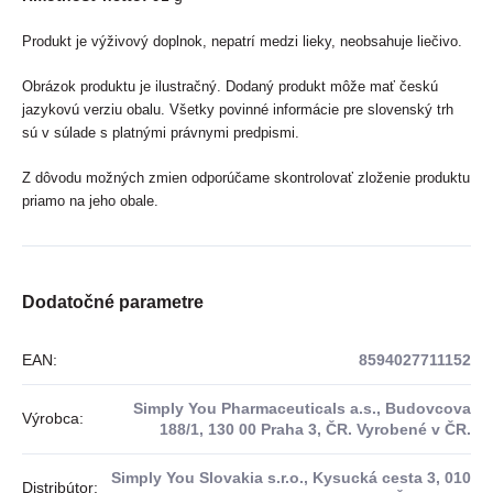
Produkt je výživový doplnok, nepatrí medzi lieky, neobsahuje liečivo.
Obrázok produktu je ilustračný. Dodaný produkt môže mať českú
jazykovú verziu obalu. Všetky povinné informácie pre slovenský trh
sú v súlade s platnými právnymi predpismi.
Z dôvodu možných zmien odporúčame skontrolovať zloženie produktu
priamo na jeho obale.
Dodatočné parametre
EAN
:
8594027711152
Simply You Pharmaceuticals a.s., Budovcova
Výrobca
:
188/1, 130 00 Praha 3, ČR. Vyrobené v ČR.
Simply You Slovakia s.r.o., Kysucká cesta 3, 010
Distribútor
: