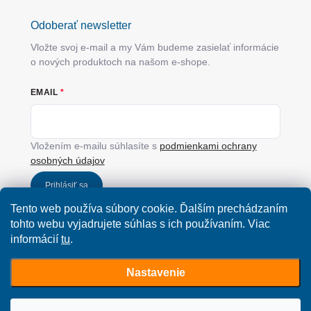
Odoberať newsletter
Vložte svoj e-mail a my Vám budeme zasielať informácie
o nových produktoch na našom e-shope.
EMAIL
Vložením e-mailu súhlasíte s
podmienkami ochrany
osobných údajov
Prihlásiť sa
Tento web používa súbory cookie. Ďalším prechádzaním
tohto webu vyjadrujete súhlas s ich používaním. Viac
informácií
tu
.
Nastavenie
Copyright 2026
SimplyYou.sk
. Všetky práva vyhradené.
Upraviť nastavenie
cookies