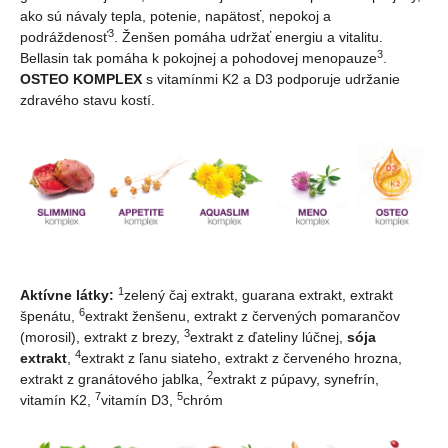
ako sú návaly tepla, potenie, napätosť, nepokoj a
3
podráždenosť
. Ženšen pomáha udržať energiu a vitalitu.
3
Bellasin tak pomáha k pokojnej a pohodovej menopauze
.
OSTEO KOMPLEX
s vitamínmi K2 a D3 podporuje udržanie
zdravého stavu kostí.
1
Aktívne látky:
zelený čaj extrakt, guarana extrakt, extrakt
6
špenátu,
extrakt ženšenu, extrakt z červených pomarančov
3
(morosil), extrakt z brezy,
extrakt z ďateliny lúčnej,
sója
4
extrakt
,
extrakt z ľanu siateho, extrakt z červeného hrozna,
2
extrakt z granátového jablka,
extrakt z púpavy, synefrín,
7
5
vitamín K2,
vitamín D3,
chróm