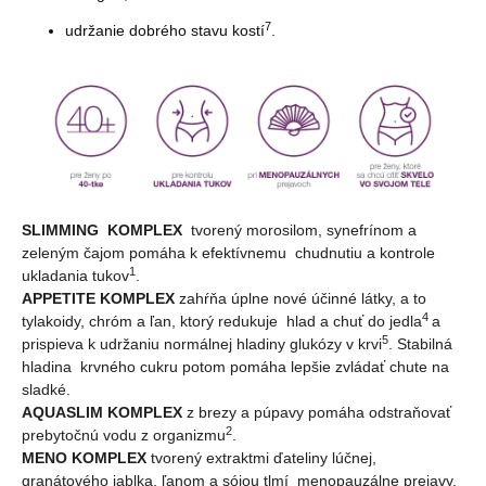
7
udržanie dobrého stavu kostí
.
SLIMMING KOMPLEX
tvorený morosilom, synefrínom a
zeleným čajom pomáha k efektívnemu chudnutiu a kontrole
1
ukladania tukov
.
APPETITE KOMPLEX
zahŕňa úplne nové účinné látky, a to
4
tylakoidy, chróm a ľan, ktorý redukuje hlad a chuť do jedla
a
5
prispieva k udržaniu normálnej hladiny glukózy v krvi
. Stabilná
hladina krvného cukru potom pomáha lepšie zvládať chute na
sladké.
AQUASLIM KOMPLEX
z brezy a púpavy pomáha odstraňovať
2
prebytočnú vodu z organizmu
.
MENO KOMPLEX
tvorený extraktmi ďateliny lúčnej,
granátového jablka, ľanom a sójou tlmí menopauzálne prejavy,