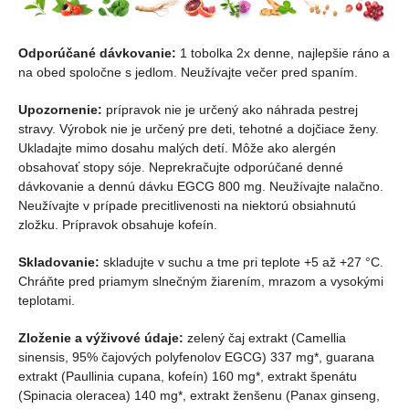
Odporúčané dávkovanie:
1 tobolka 2x denne, najlepšie ráno a
na obed spoločne s jedlom. Neužívajte večer pred spaním.
Upozornenie:
prípravok nie je určený ako náhrada pestrej
stravy. Výrobok nie je určený pre deti, tehotné a dojčiace ženy.
Ukladajte mimo dosahu malých detí. Môže ako alergén
obsahovať stopy sóje. Neprekračujte odporúčané denné
dávkovanie a dennú dávku EGCG 800 mg. Neužívajte nalačno.
Neužívajte v prípade precitlivenosti na niektorú obsiahnutú
zložku. Prípravok obsahuje kofeín.
Skladovanie:
skladujte v suchu a tme pri teplote +5 až +27 °C.
Chráňte pred priamym slnečným žiarením, mrazom a vysokými
teplotami.
Zloženie a výživové údaje:
zelený čaj extrakt (Camellia
sinensis, 95% čajových polyfenolov EGCG) 337 mg*, guarana
extrakt (Paullinia cupana, kofeín) 160 mg*, extrakt špenátu
(Spinacia oleracea) 140 mg*, extrakt ženšenu (Panax ginseng,