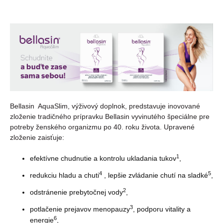
Bellasin AquaSlim, výživový doplnok, predstavuje inovované
zloženie tradičného prípravku Bellasin vyvinutého špeciálne pre
potreby ženského organizmu po 40. roku života. Upravené
zloženie zaisťuje:
1
efektívne chudnutie a kontrolu ukladania tukov
,
4
5
redukciu hladu a chuti
, lepšie zvládanie chutí na sladké
,
2
odstránenie prebytočnej vody
,
3
potlačenie prejavov menopauzy
, podporu vitality a
6
energie
,