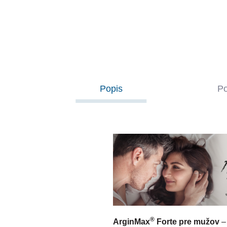
cena:
Do košíka
Popis
Po
®
ArginMax
Forte pre mužov
– 