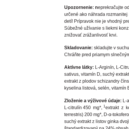
Upozornenie: n
eprekračujte o
určené ako náhrada rozmanitej
detí! Prípravok nie je vhodný pr
Súbežné užívanie s liekmi konz
znižovať zrážanlivosť krvi.
Skladovanie:
skladujte v suchu
Chráňte pred priamym slnečným
Aktívne látky:
L-Arginín, L-Citru
sativus, vitamín D, suchý extrak
extrakt z plodov schizandry čínsk
kyselina listová, selén, vitamín 
Zloženie a výživové údaje:
L-
1
L-citrulín 450 mg*,
extrakt z 
terrestris) 200 mg*, D-α-tokofe
suchý extrakt z listov ginka dv
štandardizovaný na 24% obsah