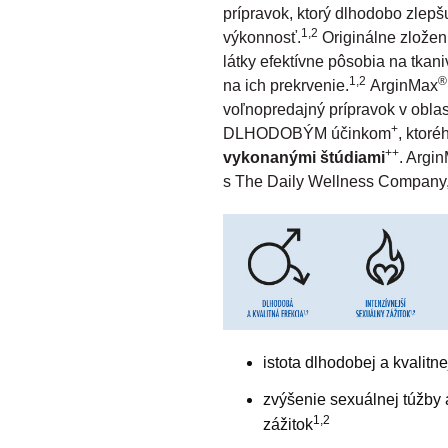
prípravok, ktorý dlhodobo zlepš
1,2
výkonnosť.
Originálne zložen
látky efektívne pôsobia na tkan
1,2
®
na ich prekrvenie.
ArginMax
voľnopredajný prípravok v oblas
+
DLHODOBÝM účinkom
, ktor
++
vykonanými štúdiami
. Argi
s The Daily Wellness Company
istota dlhodobej a kvalitne
zvýšenie sexuálnej túžby a
1,2
zážitok