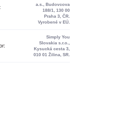
a.s., Budovcova
:
188/1, 130 00
Praha 3, ČR.
Vyrobené v EÚ.
Simply You
Slovakia s.r.o.,
or
:
Kysucká cesta 3,
010 01 Žilina, SR.