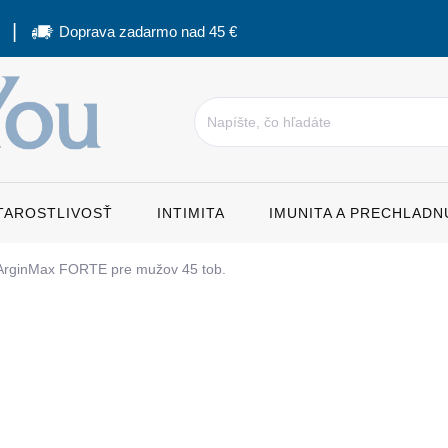
Doprava zadarmo nad 45 €
STAROSTLIVOSŤ
INTIMITA
IMUNITA A PRECHLADN
ArginMax FORTE pre mužov 45 tob.
a
38,70 €
Jednotková
0,86 € / 1 ks
cena:
SKLADOM
MÔŽEME DORUČIŤ DO:
12.8.2026
MO