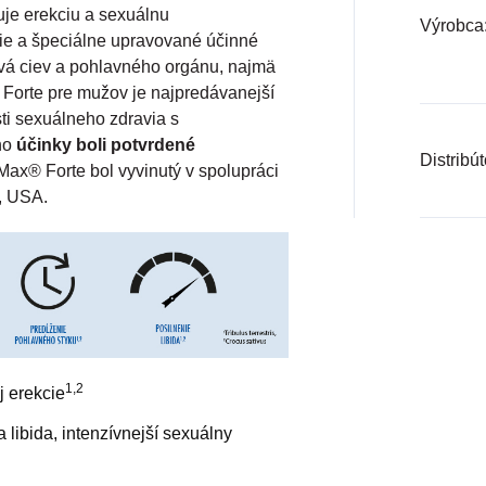
uje erekciu a sexuálnu
Výrobca
ie a špeciálne upravované účinné
ivá ciev a pohlavného orgánu, najmä
Forte pre mužov je najpredávanejší
ti sexuálneho zdravia s
ého
účinky boli potvrdené
Distribút
nMax® Forte bol vyvinutý v spolupráci
, USA.
1,2
j erekcie
 libida, intenzívnejší sexuálny