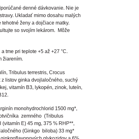
dporúčané denné dávkovanie. Nie je
 stravy. Ukladať mimo dosahu malých
e tehotné ženy a dojčiace matky.
ultujte so svojím lekárom. Môže
 a tme pri teplote +5 až +27 °C.
 žiarením.
lín, Tribulus terrestris, Crocus
t z listov ginka dvojlaločného, suchý
ej, vitamín B3, lykopén, zinok, luteín,
B12.
arginín monohydrochlorid 1500 mg*,
kotvičníka zemného (Tribulus
rol (vitamín E) 45 mg, 375 % RHP**,
ojlaločného (Ginkgo biloba) 33 mg*
 ginkgoﬂavonových glykozidov a 6%