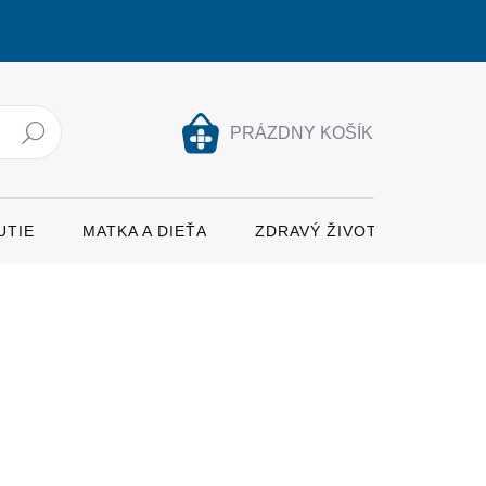
PRÁZDNY KOŠÍK
Hľadať
NÁKUPNÝ
KOŠÍK
UTIE
MATKA A DIEŤA
ZDRAVÝ ŽIVOTNÝ ŠTÝL
ŽNOSTI DORUČENIA