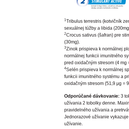
1
Tribulus terrestris (kotvičník 
sexuálnej túžby a libida (200mg
2
Crocus sativus (šafran) pre sti
(30mg).
3
Zinok prispieva k normálnej plo
normálnej funkcii imunitného s
pred oxidačným stresom (4 mg
4
Selén prispieva k normálnej s
funkcii imunitného systému a p
oxidačným stresom (51,9 μg = 
Odporúčané dávkovanie:
3 t
užívania 2 tobolky denne. Maxi
pravidelného užívania a pretrvá
Jednorazové užívanie vykazuje z
užívanie.