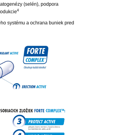
atogenézy (selén), podpora
4
rodukcie
ého systému a ochrana buniek pred