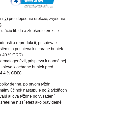
zemný) pre zlepšenie erekcie, zvýšenie
).
muláciu libida a zlepšenie erekcie
dnosti a reprodukcii, prispieva k
ystému a prispieva k ochrane buniek
 = 40 % ODD).
permatogenézii, prispieva k normálnej
rispieva k ochrane buniek pred
94,4 % ODD).
obolky denne, po prvom týždni
málny účinok nastupuje po 2 týždňoch
vajú aj dva týždne po vysadení.
reteľne nižší efekt ako pravidelné