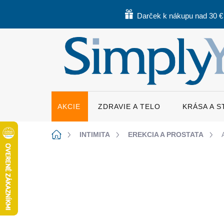
Prejsť
na
Darček k nákupu nad 30 €
obsah
AKCIE
ZDRAVIE A TELO
KRÁSA A 
Domov
INTIMITA
EREKCIA A PROSTATA
23 hodnotení
Podrobnosti hodnoteni